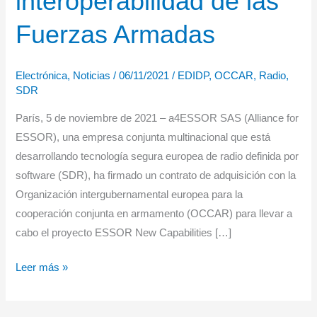
interoperabilidad de las
Fuerzas Armadas
Electrónica
,
Noticias
/
06/11/2021
/
EDIDP
,
OCCAR
,
Radio
,
SDR
París, 5 de noviembre de 2021 – a4ESSOR SAS (Alliance for
ESSOR), una empresa conjunta multinacional que está
desarrollando tecnología segura europea de radio definida por
software (SDR), ha firmado un contrato de adquisición con la
Organización intergubernamental europea para la
cooperación conjunta en armamento (OCCAR) para llevar a
cabo el proyecto ESSOR New Capabilities […]
a4ESSOR
Leer más »
y
OCCAR