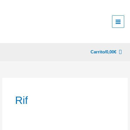
Ir
al
contenido
Carrito/
0,00
€
Rif