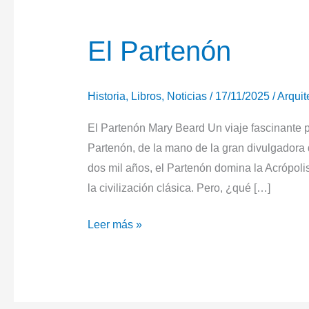
El Partenón
Historia
,
Libros
,
Noticias
/
17/11/2025
/
Arquit
El Partenón Mary Beard Un viaje fascinante por
Partenón, de la mano de la gran divulgador
dos mil años, el Partenón domina la Acrópol
la civilización clásica. Pero, ¿qué […]
El
Leer más »
Partenón