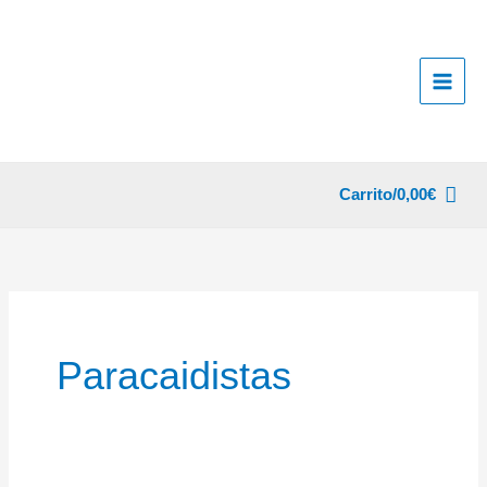
Ir
al
contenido
Carrito/
0,00
€
Paracaidistas