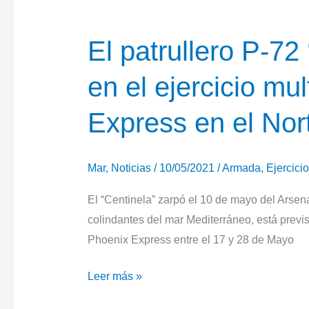
El patrullero P-72 
en el ejercicio mu
Express en el Nort
Mar
,
Noticias
/
10/05/2021
/
Armada
,
Ejercicio
El “Centinela” zarpó el 10 de mayo del Arse
colindantes del mar Mediterráneo, está previs
Phoenix Express entre el 17 y 28 de Mayo
El
Leer más »
patrullero