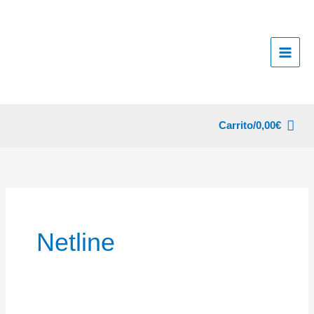
Ir
al
contenido
Carrito/
0,00
€
Netline