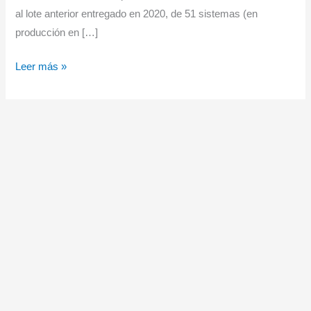
al lote anterior entregado en 2020, de 51 sistemas (en
producción en […]
Sistemas
Leer más »
contra
IED
C-
Guard
RJ
para
el
Ejercito
de
Tierra
español