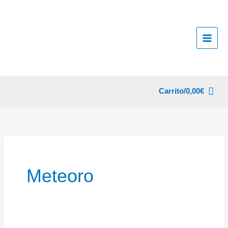
Ir
al
contenido
Carrito/
0,00
€
Meteoro