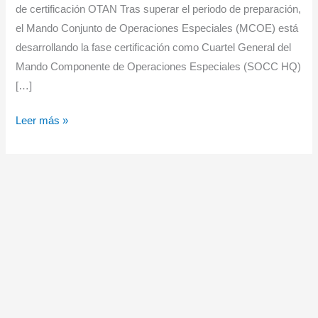
de certificación OTAN Tras superar el periodo de preparación,
el Mando Conjunto de Operaciones Especiales (MCOE) está
desarrollando la fase certificación como Cuartel General del
Mando Componente de Operaciones Especiales (SOCC HQ)
[…]
El
Leer más »
Mando
Conjunto
de
Operaciones
Especiales
afronta
la
fase
de
certificación