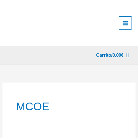
Ir
al
contenido
Carrito/
0,00
€
MCOE