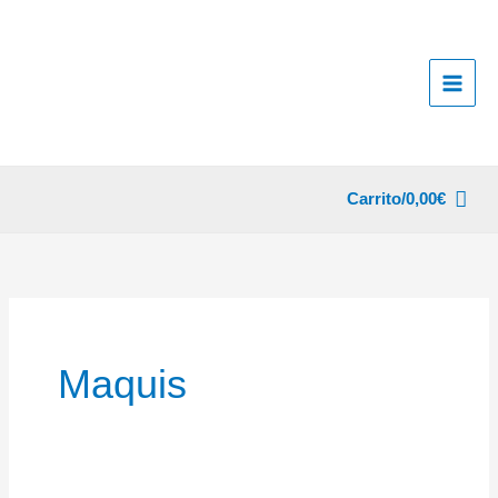
Ir
al
contenido
Carrito/
0,00
€
Maquis