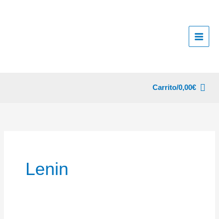
Ir
al
contenido
Carrito/
0,00
€
Lenin