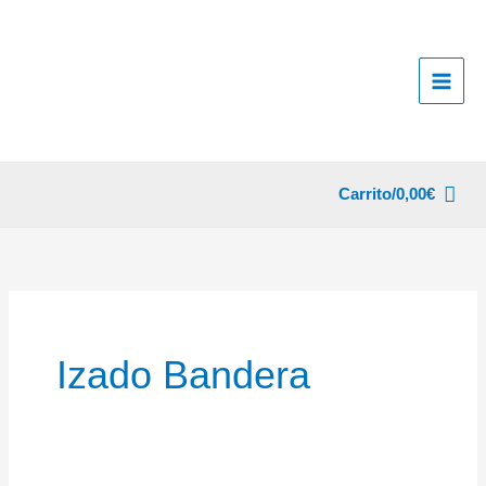
Ir
al
contenido
Carrito/
0,00
€
Izado Bandera