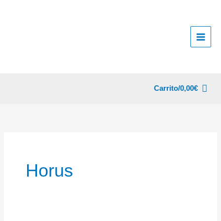
Ir
al
contenido
Carrito/
0,00
€
Horus