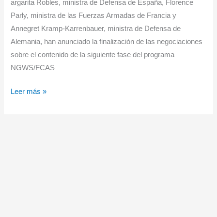
argarita Robles, ministra de Defensa de España, Florence
Parly, ministra de las Fuerzas Armadas de Francia y
Annegret Kramp-Karrenbauer, ministra de Defensa de
Alemania, han anunciado la finalización de las negociaciones
sobre el contenido de la siguiente fase del programa
NGWS/FCAS
España,
Leer más »
Francia
y
Alemania
anuncian
el
inicio
de
la
siguiente