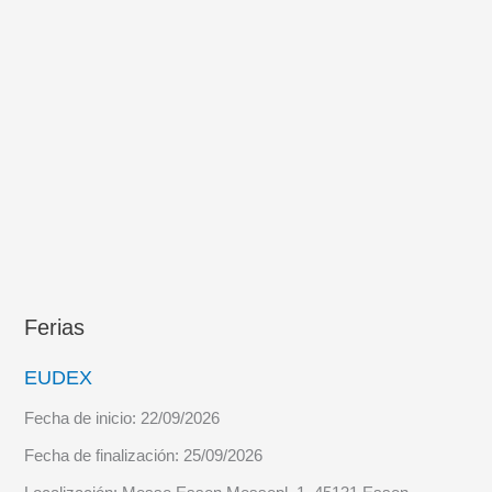
fase
del
programa
NGWS/FCAS,
un
demostrador
de
avión
de
combate
Ferias
EUDEX
Fecha de inicio:
22/09/2026
Fecha de finalización:
25/09/2026