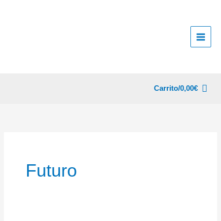
Ir
al
contenido
Carrito/
0,00
€
Futuro