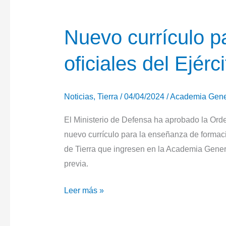
Nuevo currículo p
oficiales del Ejérc
Noticias
,
Tierra
/
04/04/2024
/
Academia Gener
El Ministerio de Defensa ha aprobado la Or
nuevo currículo para la enseñanza de formaci
de Tierra que ingresen en la Academia General
previa.
Nuevo
Leer más »
currículo
para