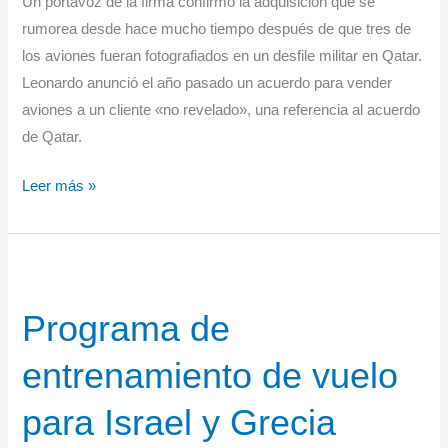
Un portavoz de la firma confirmó la adquisición que se
militar
rumorea desde hace mucho tiempo después de que tres de
los aviones fueran fotografiados en un desfile militar en Qatar.
Leonardo anunció el año pasado un acuerdo para vender
aviones a un cliente «no revelado», una referencia al acuerdo
de Qatar.
Leonardo
Leer más »
confirma
a
Qatar
como
Programa de
cliente
del
entrenamiento de vuelo
entrenador
M-
para Israel y Grecia
346