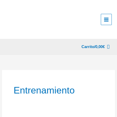
Ir
al
contenido
Carrito/
0,00
€
Entrenamiento