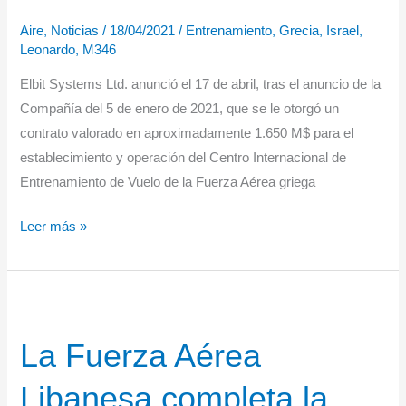
Aire
,
Noticias
/
18/04/2021
/
Entrenamiento
,
Grecia
,
Israel
,
Leonardo
,
M346
Elbit Systems Ltd. anunció el 17 de abril, tras el anuncio de la
Compañía del 5 de enero de 2021, que se le otorgó un
contrato valorado en aproximadamente 1.650 M$ para el
establecimiento y operación del Centro Internacional de
Entrenamiento de Vuelo de la Fuerza Aérea griega
Programa
Leer más »
de
entrenamiento
de
vuelo
La Fuerza Aérea
para
Israel
Libanesa completa la
y