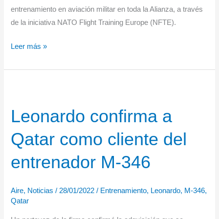
entrenamiento en aviación militar en toda la Alianza, a través
de la iniciativa NATO Flight Training Europe (NFTE).
Los
Leer más »
aliados
de
la
OTAN
Leonardo confirma a
fortalecen
la
Qatar como cliente del
cooperación
en
entrenador M-346
materia
de
Aire
,
Noticias
/
28/01/2022
/
Entrenamiento
,
Leonardo
,
M-346
,
entrenamiento
Qatar
de
aviación