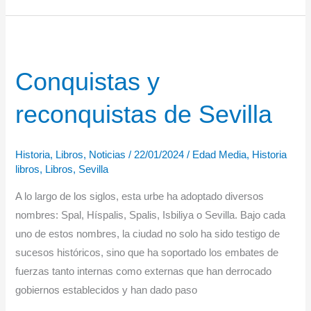
espada
del
rey
de
Conquistas y
Jaume
Clotet
reconquistas de Sevilla
Historia
,
Libros
,
Noticias
/
22/01/2024
/
Edad Media
,
Historia
libros
,
Libros
,
Sevilla
A lo largo de los siglos, esta urbe ha adoptado diversos
nombres: Spal, Híspalis, Spalis, Isbiliya o Sevilla. Bajo cada
uno de estos nombres, la ciudad no solo ha sido testigo de
sucesos históricos, sino que ha soportado los embates de
fuerzas tanto internas como externas que han derrocado
gobiernos establecidos y han dado paso