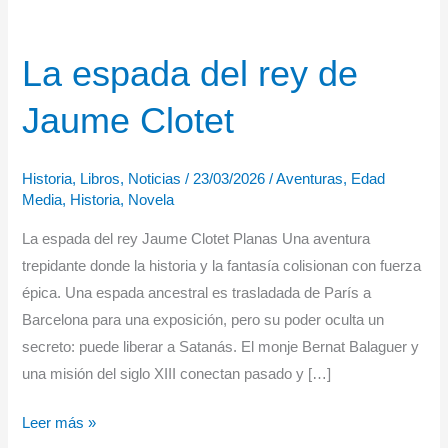
La espada del rey de
Jaume Clotet
Historia
,
Libros
,
Noticias
/
23/03/2026
/
Aventuras
,
Edad
Media
,
Historia
,
Novela
La espada del rey Jaume Clotet Planas Una aventura
trepidante donde la historia y la fantasía colisionan con fuerza
épica. Una espada ancestral es trasladada de París a
Barcelona para una exposición, pero su poder oculta un
secreto: puede liberar a Satanás. El monje Bernat Balaguer y
una misión del siglo XIII conectan pasado y […]
La
Leer más »