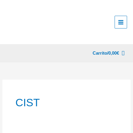
Ir
al
contenido
Carrito/
0,00
€
CIST