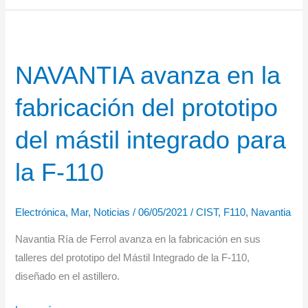
edificio
del
Centro
NAVANTIA avanza en la
de
Integración
fabricación del prototipo
de
Sistema
del mástil integrado para
en
Tierra
la F-110
para
las
Electrónica
,
Mar
,
Noticias
/
06/05/2021
/
CIST
,
F110
,
Navantia
fragatas
F-
Navantia Ría de Ferrol avanza en la fabricación en sus
110
talleres del prototipo del Mástil Integrado de la F-110,
diseñado en el astillero.