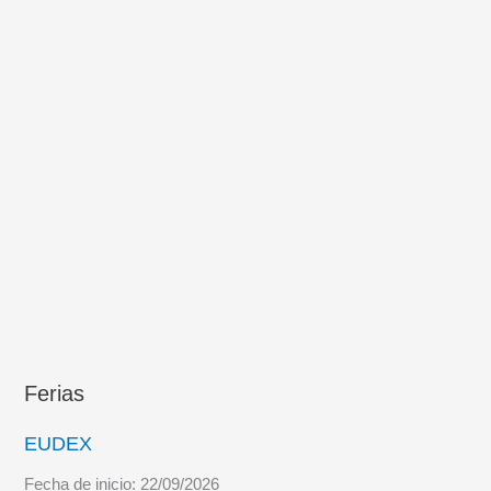
de
aprovisionamiento
de
combate
Ferias
EUDEX
Fecha de inicio:
22/09/2026