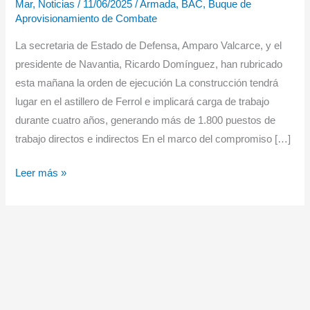
Mar
,
Noticias
/
11/06/2025
/
Armada
,
BAC
,
Buque de
Aprovisionamiento de Combate
La secretaria de Estado de Defensa, Amparo Valcarce, y el
presidente de Navantia, Ricardo Domínguez, han rubricado
esta mañana la orden de ejecución La construcción tendrá
lugar en el astillero de Ferrol e implicará carga de trabajo
durante cuatro años, generando más de 1.800 puestos de
trabajo directos e indirectos En el marco del compromiso […]
Luz
Leer más »
verde
para
la
construcción
del
nuevo
buque