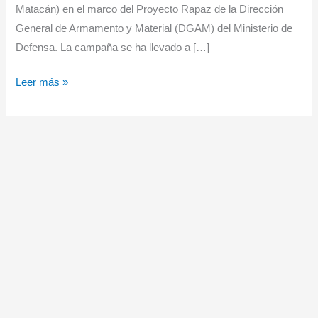
Matacán) en el marco del Proyecto Rapaz de la Dirección
General de Armamento y Material (DGAM) del Ministerio de
Defensa. La campaña se ha llevado a […]
La
Leer más »
Escuela
Militar
de
UAS
del
GRUEMA
pone
a
prueba
las
capacidades
del