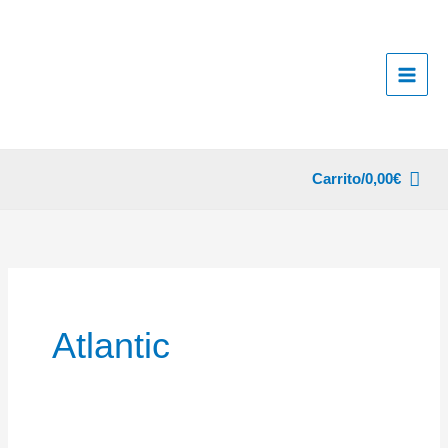
Ir
al
contenido
Carrito/
0,00
€
Atlantic