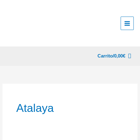
Ir
al
contenido
Carrito/
0,00
€
Atalaya