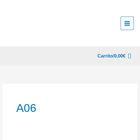
Ir
al
contenido
Carrito/
0,00
€
A06