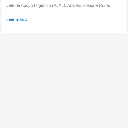
Jefe de Apoyo Logístico (AJAL), Aniceto Rosique Roca.
Acto
Leer más »
de
entrega
a
la
Armada
del
buque
de
transporte
logístico
(BTL)
del
Ejército
de