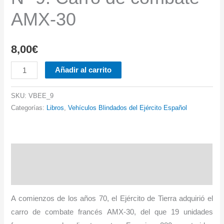
AMX-30
8,00
€
Nº
Añadir al carrito
9.
Carro
SKU:
VBEE_9
de
Categorías:
Libros
,
Vehículos Blindados del Ejército Español
combate
AMX-
30
Descripción
cantidad
Información adicional
A comienzos de los años 70, el Ejército de Tierra adquirió el
carro de combate francés AMX-30, del que 19 unidades