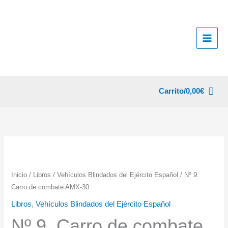
Ir
al
contenido
Carrito/
0,00
€
Inicio
/
Libros
/
Vehículos Blindados del Ejército Español
/ Nº 9.
Carro de combate AMX-30
Libros
,
Vehículos Blindados del Ejército Español
Nº 9. Carro de combate