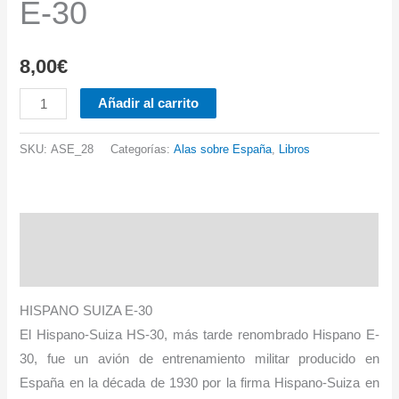
E-30
8,00
€
Nº
Añadir al carrito
28.
HISPANO
SKU:
ASE_28
Categorías:
Alas sobre España
,
Libros
SUIZA
E-
30
Descripción
cantidad
Información adicional
HISPANO SUIZA E-30
El Hispano-Suiza HS-30, más tarde renombrado Hispano E-
30, fue un avión de entrenamiento militar producido en
España en la década de 1930 por la firma Hispano-Suiza en