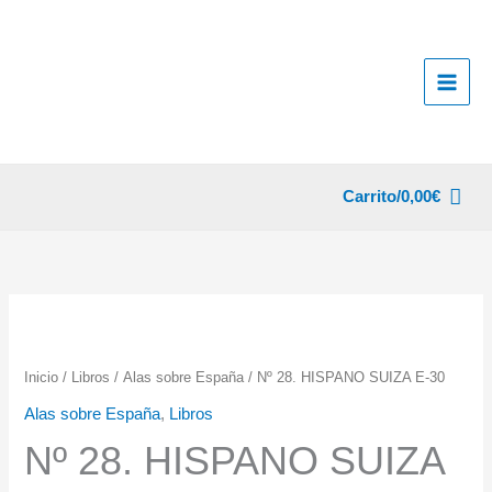
Ir
al
contenido
Carrito/
0,00
€
Inicio
/
Libros
/
Alas sobre España
/ Nº 28. HISPANO SUIZA E-30
Alas sobre España
,
Libros
Nº 28. HISPANO SUIZA