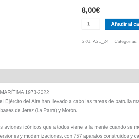
8,00
€
Nº
Añadir al ca
24.
LOCKHEED
SKU:
ASE_24
Categorías:
P-
3
ORION
l
cantidad
MARÍTIMA 1973-2022
el Ejército del Aire han llevado a cabo las tareas de patrulla 
bases de Jerez (La Parra) y Morón.
s aviones icónicos que a todos viene a la mente cuando se me
rsiones y modernizaciones, con 757 aparatos construidos y ca