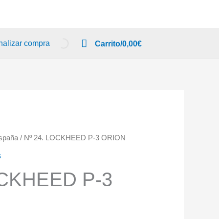
nalizar compra
Carrito/
0,00
€
España
/ Nº 24. LOCKHEED P-3 ORION
s
OCKHEED P-3