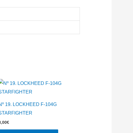
Nº 19. LOCKHEED F-104G
STARFIGHTER
8,00
€