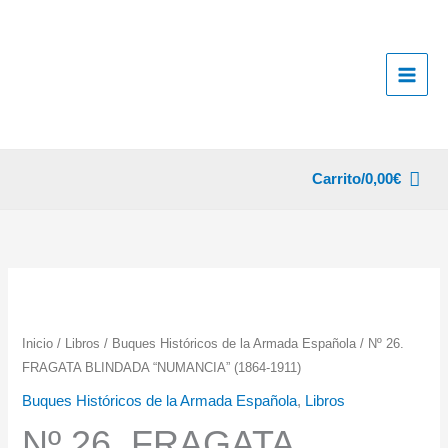
Ir
al
contenido
Carrito/
0,00
€
Inicio
/
Libros
/
Buques Históricos de la Armada Española
/ Nº 26.
FRAGATA BLINDADA “NUMANCIA” (1864-1911)
Buques Históricos de la Armada Española
,
Libros
Nº 26. FRAGATA