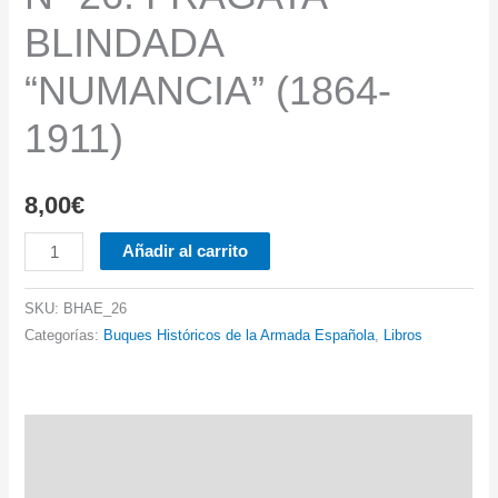
BLINDADA
“NUMANCIA” (1864-
1911)
8,00
€
Nº
Añadir al carrito
26.
FRAGATA
SKU:
BHAE_26
BLINDADA
Categorías:
Buques Históricos de la Armada Española
,
Libros
“NUMANCIA”
(1864-
1911)
Descripción
cantidad
Información adicional