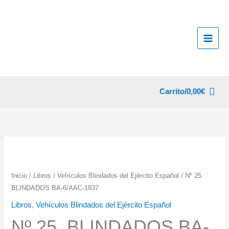
Ir
al
contenido
Carrito/
0,00
€
Inicio
/
Libros
/
Vehículos Blindados del Ejército Español
/ Nº 25.
BLINDADOS BA-6/AAC-1937
Libros
,
Vehículos Blindados del Ejército Español
Nº 25. BLINDADOS BA-