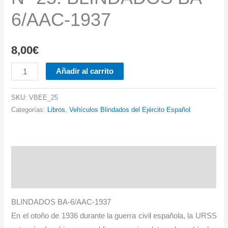
6/AAC-1937
8,00
€
Nº
Añadir al carrito
25.
BLINDADOS
SKU:
VBEE_25
BA-
Categorías:
Libros
,
Vehículos Blindados del Ejército Español
6/AAC-
1937
cantidad
Descripción
Información adicional
BLINDADOS BA-6/AAC-1937
En el otoño de 1936 durante la guerra civil española, la URSS