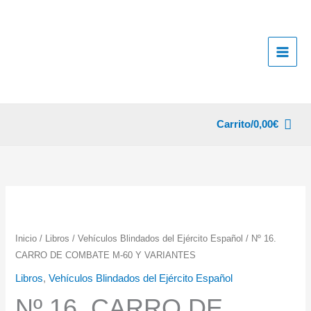
Ir
al
contenido
Carrito/
0,00
€
Inicio
/
Libros
/
Vehículos Blindados del Ejército Español
/ Nº 16.
CARRO DE COMBATE M-60 Y VARIANTES
Libros
,
Vehículos Blindados del Ejército Español
Nº 16. CARRO DE