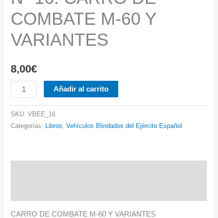
COMBATE M-60 Y
VARIANTES
8,00
€
Nº
Añadir al carrito
16.
CARRO
SKU:
VBEE_16
DE
Categorías:
Libros
,
Vehículos Blindados del Ejército Español
COMBATE
M-
60
Descripción
Y
Información adicional
VARIANTES
cantidad
CARRO DE COMBATE M-60 Y VARIANTES