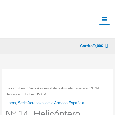
Ir
al
contenido
Carrito/
0,00
€
Inicio
/
Libros
/
Serie Aeronaval de la Armada Española
/ Nº 14.
Helicóptero Hughes H500M
Libros
,
Serie Aeronaval de la Armada Española
Nº 14. Helicóptero