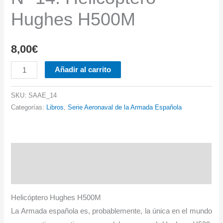
Hughes H500M
8,00
€
Nº
Añadir al carrito
14.
Helicóptero
SKU:
SAAE_14
Hughes
Categorías:
Libros
,
Serie Aeronaval de la Armada Española
H500M
cantidad
Descripción
Información adicional
Helicóptero Hughes H500M
La Armada española es, probablemente, la única en el mundo