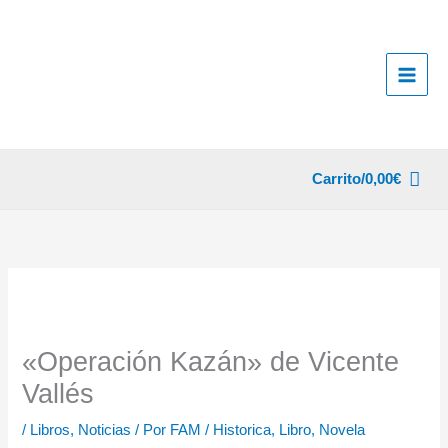
Ir
al
contenido
Carrito/
0,00
€
«Operación Kazán» de Vicente
Vallés
/
Libros
,
Noticias
/ Por
FAM
/
Historica
,
Libro
,
Novela