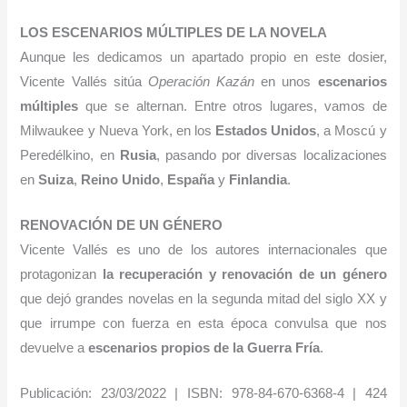
L
OS ESCENARIOS MÚLTIPLES DE LA NOVELA
Aunque les dedicamos un apartado propio en este dosier,
Vicente Vallés sitúa
Operación Kazán
en unos
escenarios
múltiples
que se alternan. Entre otros lugares, vamos de
Milwaukee y Nueva York, en los
Estados Unidos
, a Moscú y
Peredélkino, en
Rusia
, pasando por diversas localizaciones
en
Suiza
,
Reino Unido
,
España
y
Finlandia
.
R
ENOVACIÓN DE UN GÉNERO
Vicente Vallés es uno de los autores internacionales que
protagonizan
la recuperación y renovación de un género
que dejó grandes novelas en la segunda mitad del siglo
XX
y
que irrumpe con fuerza en esta época convulsa que nos
devuelve a
escenarios propios de la Guerra Fría
.
Publicación: 23/03/2022 | ISBN: 978-84-670-6368-4 | 424