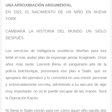
U
NA APROXIMACIÓN ARGUMENTAL
E
N
1922,
EL NACIMIENTO DE UN NIÑO EN
N
UEVA
Y
ORK
CAMBIARÁ LA HISTORIA DEL MUNDO UN SIGLO
DESPUÉS
.
Los servicios de inteligencia soviéticos diseñan para ese
bebé el más audaz plan de espionaje jamás imaginado. Unos
años más tarde, Lavrenti Beria, el sanguinario jefe de la
policía bolchevique, presentará ese plan a Stalin, que se
apropiará del operativo y lo convertirá en una misión personal
y extremadamente secreta, advirtiendo a su ejecutor de algo
muy importante: no se le puede escapar de las manos. Será
la Operación Kazán.
Ni Beria ni Stalin vivirán para ver cómo aquel niño nacido dos