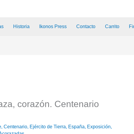
as
Historia
Ikonos Press
Contacto
Carrito
Fi
aza, corazón. Centenario
e
,
Centenario
,
Ejército de Tierra
,
España
,
Exposición
,
Acorazadas