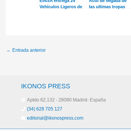
EINSA entrega 24
Acto de llegada de
Vehículos Ligeros de
las ultimas tropas
Operaciones
españolas de
Especiales (VLOE)
Afganistán
Netón Mk2 al Ejército
de Tierra
←
Entrada anterior
IKONOS PRESS
Aptdo 62.132 - 28080 Madrid- España
(34) 628 705 127
editorial@ikonospress.com