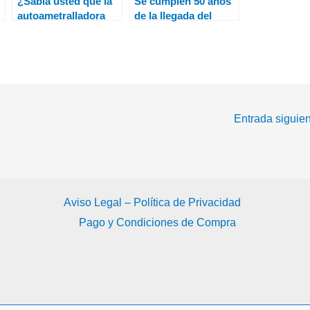
¿Sabia usted que la
Se cumplen 50 años
autoametralladora
de la llegada del
Panhard AML-245
CL215 a España
sirvió en los Grupos
Ligeros Saharianos
de La Legión en el
Sáhara Español?
Entrada siguie
Aviso Legal – Política de Privacidad
Pago y Condiciones de Compra