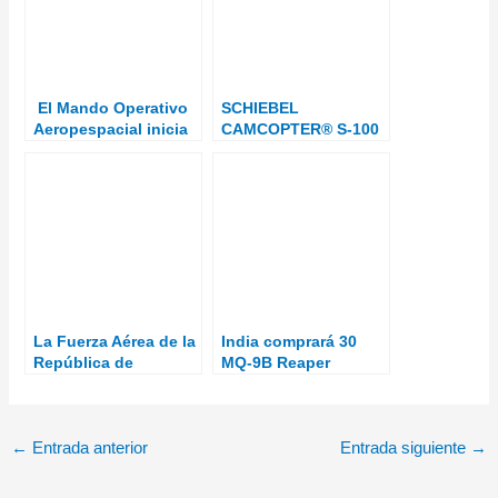
El Mando Operativo
SCHIEBEL
Aeropespacial inicia
CAMCOPTER® S-100
la activación ‘Eagle
REALIZA VIGILANCIA
Eye 21-01’
MARÍTIMA PARA LA
POLICÍA FRONTERIZA
DE RUMANIA
La Fuerza Aérea de la
India comprará 30
República de
MQ-9B Reaper
Singapur (RSAF) ha
recibido su primer
helicóptero H225M
←
Entrada anterior
Entrada siguiente
→