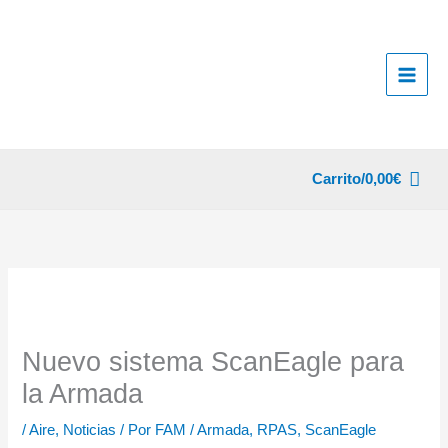
Ir
al
contenido
Carrito/
0,00
€
Nuevo sistema ScanEagle para
la Armada
/
Aire
,
Noticias
/ Por
FAM
/
Armada
,
RPAS
,
ScanEagle