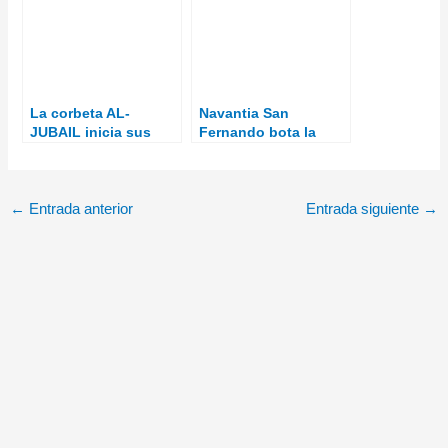
La corbeta AL-
Navantia San
JUBAIL inicia sus
Fernando bota la
pruebas de mar en la
tercera corbeta para
Bahía de Cádiz
Arabia Saudí
←
Entrada anterior
Entrada siguiente
→