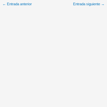
Rommel, Paulus, von
←
Entrada anterior
Entrada siguiente
→
Manstein, Dönitz…