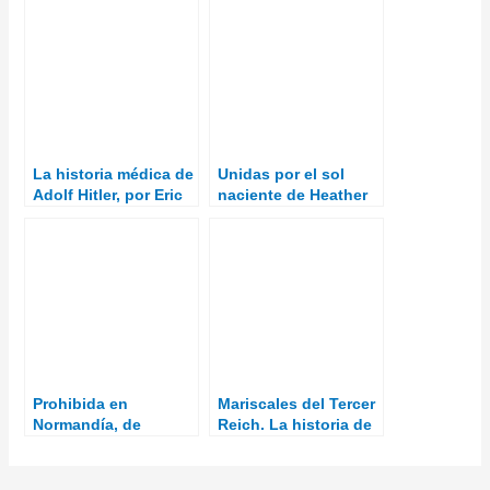
La historia médica de
Unidas por el sol
Adolf Hitler, por Eric
naciente de Heather
Frattini
Morris
Prohibida en
Mariscales del Tercer
Normandía, de
Reich. La historia de
Rosario Raro
todos los mariscales
de campo de la
Alemania nazi: