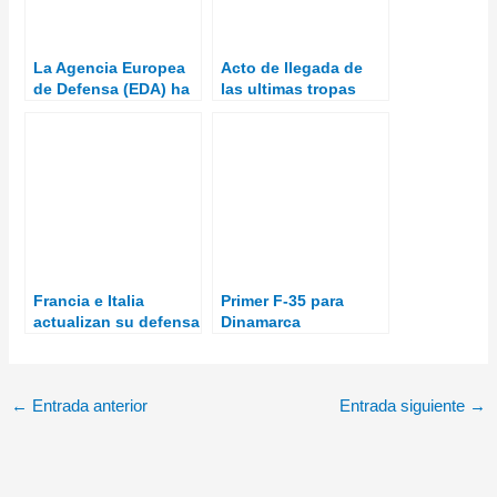
La Agencia Europea
Acto de llegada de
de Defensa (EDA) ha
las ultimas tropas
adjudicado a GMV los
españolas de
proyectos SAFETERM
Afganistán
y AI-GNCAir
Francia e Italia
Primer F-35 para
actualizan su defensa
Dinamarca
aérea
←
Entrada anterior
Entrada siguiente
→