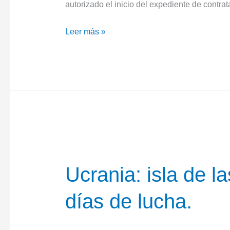
autorizado el inicio del expediente de contr
NAVANTIA
Leer más »
construirá
dos
buques
hidrográficos
costeros
para
la
Armada
Ucrania: isla de l
días de lucha.