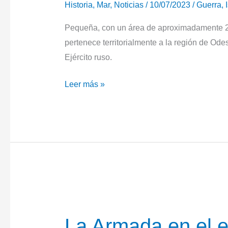
Historia
,
Mar
,
Noticias
/
10/07/2023
/
Guerra
,
Pequeña, con un área de aproximadamente 20 
pertenece territorialmente a la región de Ode
Ejército ruso.
Ucrania:
Leer más »
isla
de
las
Serpientes.
500
días
de
lucha.
La Armada en el 