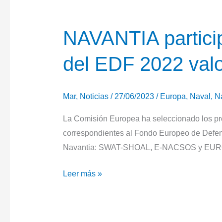
NAVANTIA particip
del EDF 2022 val
Mar
,
Noticias
/
27/06/2023
/
Europa
,
Naval
,
N
La Comisión Europea ha seleccionado los pro
correspondientes al Fondo Europeo de Defens
Navantia: SWAT-SHOAL, E-NACSOS y E
NAVANTIA
Leer más »
participa
en
tres