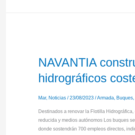
NAVANTIA
supera
con
éxito
las
pruebas
de
NAVANTIA constru
aceptación
hidrográficos cos
en
fábrica
Mar
,
Noticias
/
23/08/2023
/
Armada
,
Buques
Destinados a renovar la Flotilla Hidrográfica
reducida y medios autónomos Los buques se c
donde sostendrán 700 empleos directos, indir