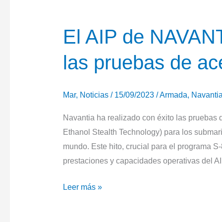
El AIP de NAVANT
las pruebas de ac
Mar
,
Noticias
/
15/09/2023
/
Armada
,
Navanti
Navantia ha realizado con éxito las pruebas 
Ethanol Stealth Technology) para los submar
mundo. Este hito, crucial para el programa S-8
prestaciones y capacidades operativas del A
El
Leer más »
AIP
de