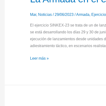
Mar
,
Noticias
/
29/06/2023
/
Armada
,
Ejercicio
El ejercicio SINKEX-23 se trata de un de lan
se está desarrollando los días 29 y 30 de jun
ejecución de lanzamientos desde unidades de
adiestramiento táctico, en escenarios realist
La
Leer más »
Armada
en
el
ejercicio
SINKEX-
23