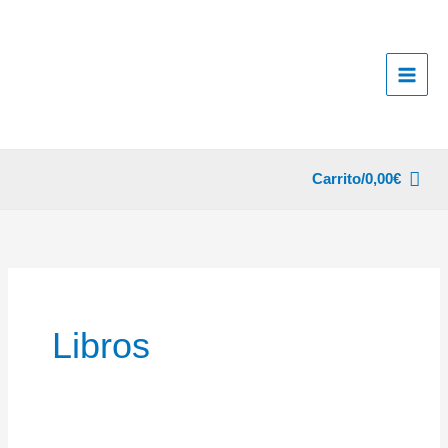
Ir
al
contenido
Carrito/
0,00
€
Libros