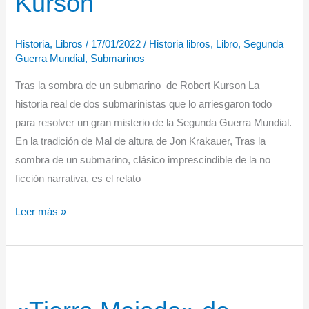
Kurson
Historia
,
Libros
/
17/01/2022
/
Historia libros
,
Libro
,
Segunda
Guerra Mundial
,
Submarinos
Tras la sombra de un submarino de Robert Kurson La
historia real de dos submarinistas que lo arriesgaron todo
para resolver un gran misterio de la Segunda Guerra Mundial.
En la tradición de Mal de altura de Jon Krakauer, Tras la
sombra de un submarino, clásico imprescindible de la no
ficción narrativa, es el relato
Tras
Leer más »
la
sombra
de
un
submarino