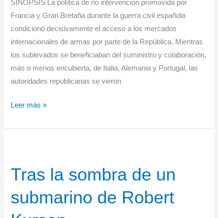
SINOPSIS La política de no intervención promovida por
Francia y Gran Bretaña durante la guerra civil española
condicionó decisivamente el acceso a los mercados
internacionales de armas por parte de la República. Mientras
los sublevados se beneficiaban del suministro y colaboración,
más o menos encubierta, de Italia, Alemania y Portugal, las
autoridades republicanas se vieron
ARMAS
Leer más »
PARA
LA
REPÚBLICA
de
Tras la sombra de un
MIGUEL
Í.
submarino de Robert
CAMPOS