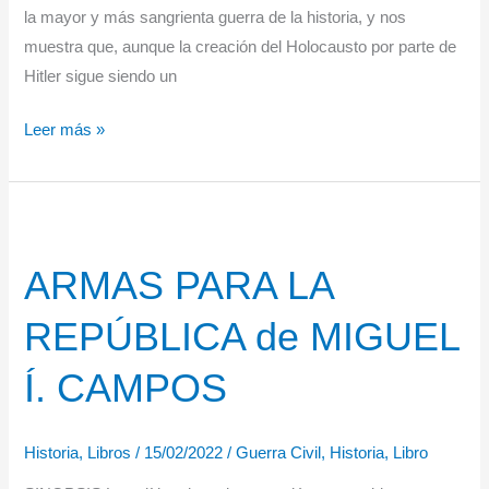
la mayor y más sangrienta guerra de la historia, y nos
muestra que, aunque la creación del Holocausto por parte de
Hitler sigue siendo un
«Hitler
Leer más »
y
Stalin»
de
Laurence
ARMAS PARA LA
Rees.
Dos
REPÚBLICA de MIGUEL
dictadores
y
Í. CAMPOS
la
segunda
Historia
,
Libros
/
15/02/2022
/
Guerra Civil
,
Historia
,
Libro
guerra
mundial