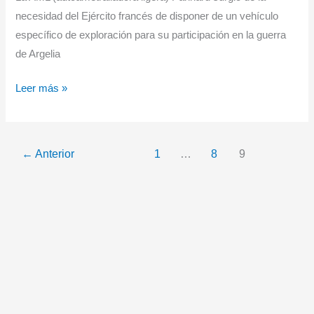
necesidad del Ejército francés de disponer de un vehículo
específico de exploración para su participación en la guerra
de Argelia
¿Sabia
Leer más »
usted
que
la
←
Anterior
1
…
8
9
autoametralladora
Panhard
AML-
245
sirvió
en
los
Grupos