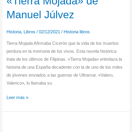
«Tierra Mojada» de
de
Manuel Júlvez
Robert
Kurson
Historia
,
Libros
/
02/12/2021
/
Historia libros
Tierra Mojada Afirmaba Cicerón que la vida de los muertos
perdura en la memoria de los vivos. Esta novela histórica
trata de los últimos de Filipinas. «Tierra Mojada» entrelaza la
historia de una España decadente con la de uno de los miles
de jóvenes enviados a las guerras de Ultramar. «Valero,
Valerico», lo llamaba su
«Tierra
Leer más »
Mojada»
de
Manuel
Júlvez