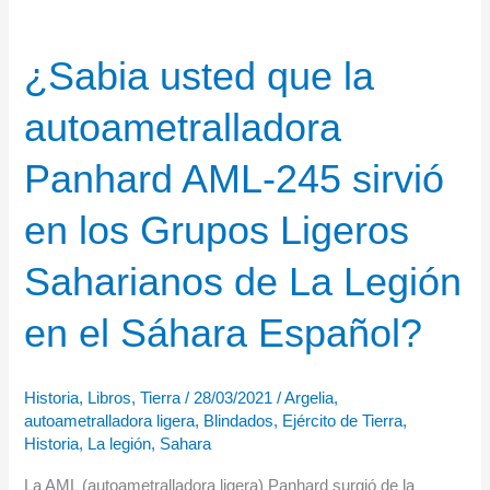
Max
Hastings
¿Sabia usted que la
autoametralladora
Panhard AML-245 sirvió
en los Grupos Ligeros
Saharianos de La Legión
en el Sáhara Español?
Historia
,
Libros
,
Tierra
/
28/03/2021
/
Argelia
,
autoametralladora ligera
,
Blindados
,
Ejército de Tierra
,
Historia
,
La legión
,
Sahara
La AML (autoametralladora ligera) Panhard surgió de la