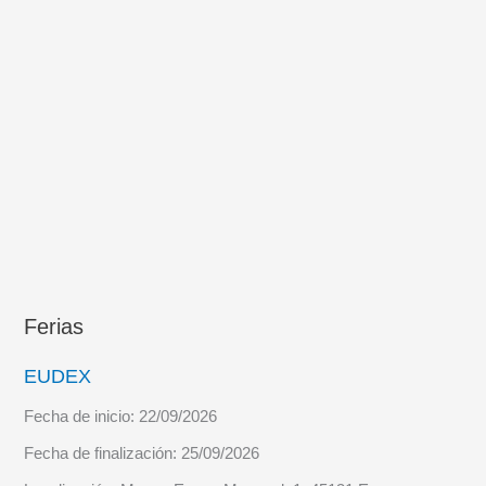
Ligeros
Saharianos
de
La
Legión
en
el
Sáhara
Español?
Ferias
EUDEX
Fecha de inicio:
22/09/2026
Fecha de finalización:
25/09/2026