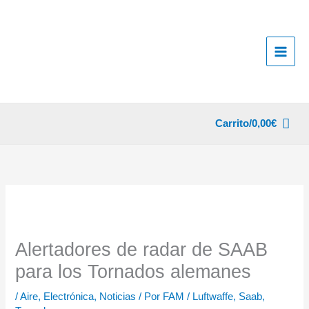
Ir
al
contenido
Carrito/
0,00
€
Alertadores de radar de SAAB
para los Tornados alemanes
/
Aire
,
Electrónica
,
Noticias
/ Por
FAM
/
Luftwaffe
,
Saab
,