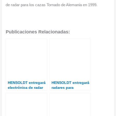
de radar para los cazas Tornado de Alemania en 1999.
Publicaciones Relacionadas:
HENSOLDT entregará
HENSOLDT entregará
electrónica de radar
radares para
para los Eurofighters
Eurofighters del
‘Quadriga’
programa «Quadriga»