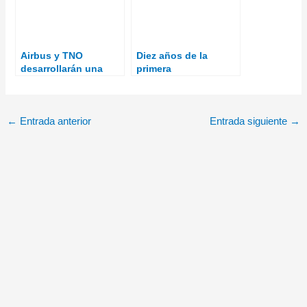
Airbus y TNO
Diez años de la
desarrollarán una
primera
terminal de
interceptación de
comunicaciones láser
combate del sistema
para aviones
Iron Dome
←
Entrada anterior
Entrada siguiente
→