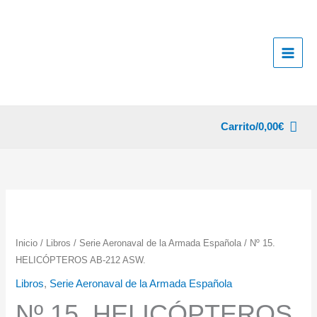
Ir
al
contenido
Carrito/
0,00
€
Inicio
/
Libros
/
Serie Aeronaval de la Armada Española
/ Nº 15.
HELICÓPTEROS AB-212 ASW.
Libros
,
Serie Aeronaval de la Armada Española
Nº 15. HELICÓPTEROS