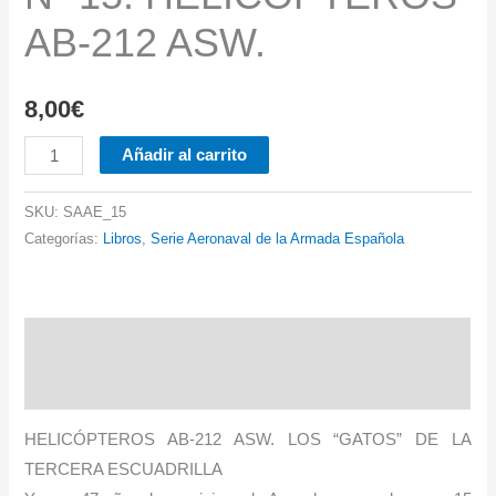
AB-212 ASW.
8,00
€
Nº
Añadir al carrito
15.
HELICÓPTEROS
SKU:
SAAE_15
AB-
Categorías:
Libros
,
Serie Aeronaval de la Armada Española
212
ASW.
cantidad
Descripción
Información adicional
HELICÓPTEROS AB-212 ASW. LOS “GATOS” DE LA
TERCERA ESCUADRILLA