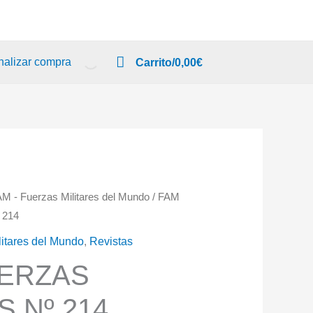
nalizar compra
Carrito/
0,00
€
AM - Fuerzas Militares del Mundo
/ FAM
 214
litares del Mundo
,
Revistas
UERZAS
S Nº 214