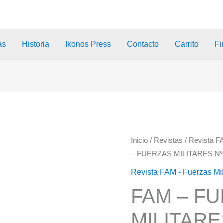
as
Historia
Ikonos Press
Contacto
Carrito
Fi
Inicio
/
Revistas
/
Revista F
– FUERZAS MILITARES Nº
Revista FAM - Fuerzas Mi
FAM – F
MILITARE