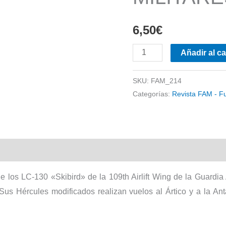
6,50
€
FAM
Añadir al ca
-
FUERZAS
SKU:
FAM_214
Categorías:
Revista FAM - F
MILITARES
Nº
214
cantidad
 los LC-130 «Skibird» de la 109th Airlift
Wing de la Guardia
 Sus Hércules modificados realizan vuelos al Ártico y a la An