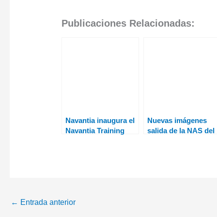
Publicaciones Relacionadas:
Navantia inaugura el
Nuevas imágenes
Navantia Training
salida de la NAS del
Centre (NTC) en San
S-81 Isaac Peral
Fernando
←
Entrada anterior