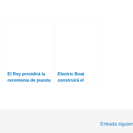
El Rey presidirá la
Electric Boat
ceremonia de puesta
construirá el
a flote del S-81, el
segundo submarino
primer submarino de
de ataque clase
la serie S-80, en
«Virginia»
Navantia Cartagena
Entrada siguie