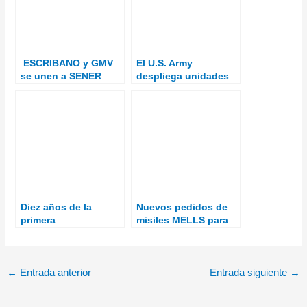
ESCRIBANO y GMV
El U.S. Army
se unen a SENER
despliega unidades
Aeroespacial en la
M-SHORAD en
iniciativa SMS para el
Alemania
sector de misiles
Diez años de la
Nuevos pedidos de
primera
misiles MELLS para
interceptación de
Alemania
combate del sistema
Iron Dome
←
Entrada anterior
Entrada siguiente
→