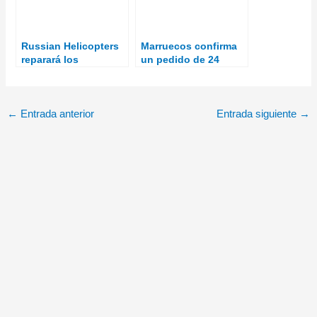
Russian Helicopters
Marruecos confirma
reparará los
un pedido de 24
helicópteros Mi-35M
helicópteros de
de la Fuerza Aérea
ataque AH-64E
brasileña
Apache
←
Entrada anterior
Entrada siguiente
→