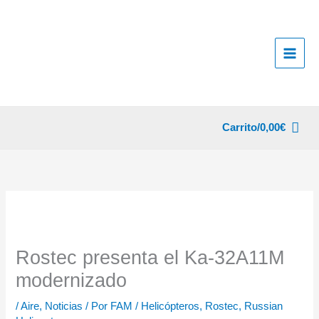
Ir
al
contenido
Carrito/
0,00
€
Rostec presenta el Ka-32A11M
modernizado
/
Aire
,
Noticias
/ Por
FAM
/
Helicópteros
,
Rostec
,
Russian