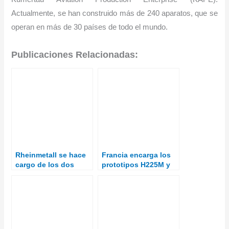
Actualmente, se han construido más de 240 aparatos, que se
operan en más de 30 países de todo el mundo.
Publicaciones Relacionadas:
Rheinmetall se hace
Francia encarga los
cargo de los dos
prototipos H225M y
primeros helicópteros
VSR700 en apoyo a
de transporte CH-53G
su industria de
de la Luftwaffe para
helicópteros
su mantenimiento