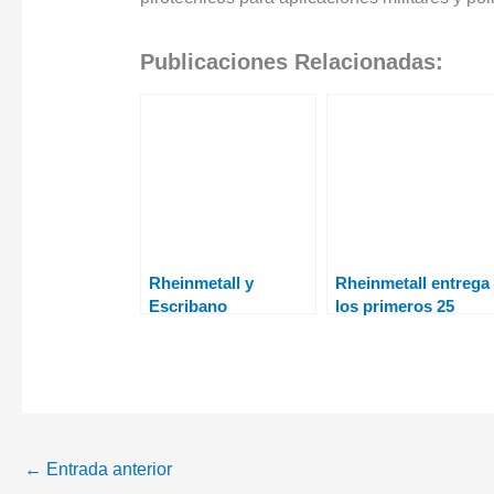
Publicaciones Relacionadas:
Rheinmetall y
Rheinmetall entrega
Escribano
los primeros 25
demuestran nuevos
vehículos de
módulos para el
reconocimiento de
Mission Master SP A-
combate Boxer 8×8
UGV
al ejército australian
←
Entrada anterior