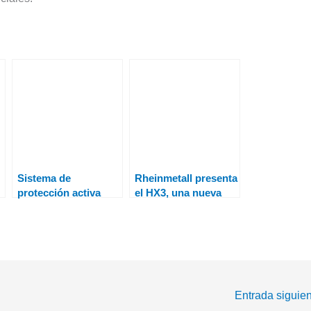
Sistema de
Rheinmetall presenta
protección activa
el HX3, una nueva
para Lynx IFV: nuevo
generación de
StrikeShield de
camiones tácticos
Rheinmetall
o
Entrada siguie