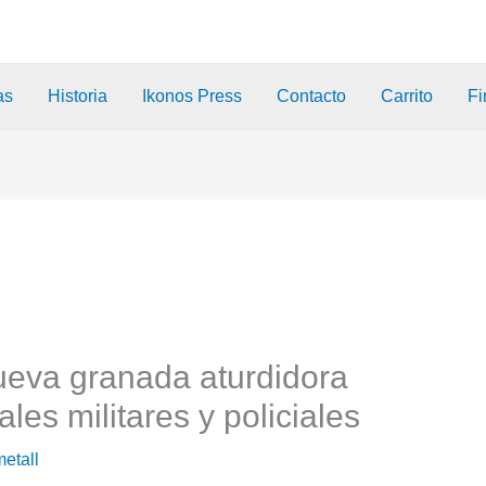
as
Historia
Ikonos Press
Contacto
Carrito
Fi
ueva granada aturdidora
es militares y policiales
etall