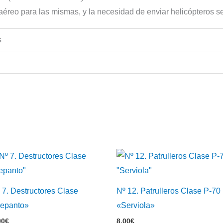
aéreo para las mismas, y la necesidad de enviar helicópteros 
s
 7. Destructores Clase
Nº 12. Patrulleros Clase P-70
epanto»
«Serviola»
00
€
8,00
€