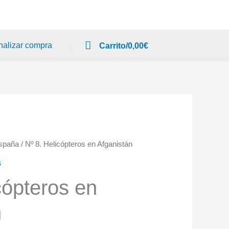
nalizar compra
Carrito/
0,00
€
España
/ Nº 8. Helicópteros en Afganistán
s
cópteros en
n