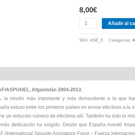
8,00
€
Nº
Añadir al ca
8.
Helicópteros
SKU:
ASE_8
Categorías:
A
en
Afganistán
cantidad
l
SAF/ASPUHEL, Afganistán 2004-2013.
na, la misión más importante y más demandante a la que ha
paña estuvo entre los primeros países en enviar efectivos a la
ene un reducido número de efectivos allí. También ha sido la m
ue más dedicación ha exigido. Desde que España mandó tropas
F (
International Security Assistance Force
– Fuerza Internacion