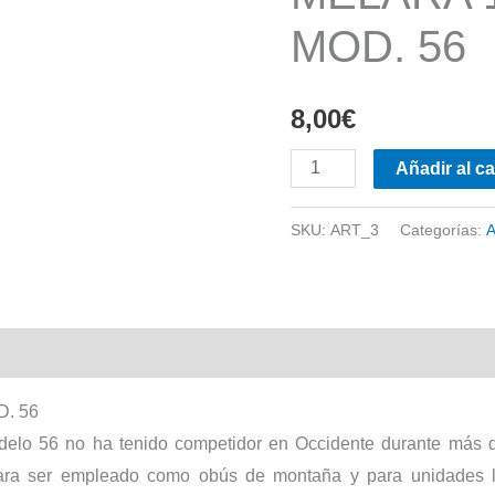
MOD. 56
8,00
€
Nº
Añadir al ca
3.
OBÚS
SKU:
ART_3
Categorías:
A
OTO
MELARA
105/14
l
MM
MOD.
. 56
56
lo 56 no ha tenido competidor en Occidente durante más de
cantidad
o para ser empleado como obús de montaña y para unidades 