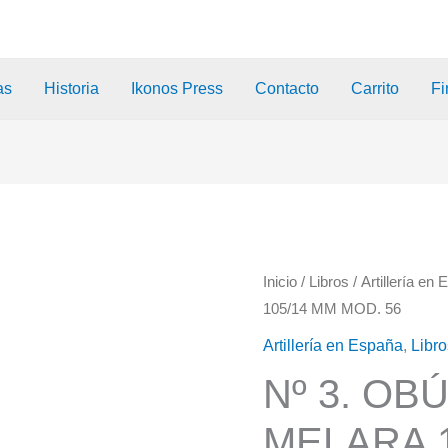
as
Historia
Ikonos Press
Contacto
Carrito
Fi
Inicio
/
Libros
/
Artillería en
105/14 MM MOD. 56
Artillería en España
,
Libr
Nº 3. OB
MELARA 