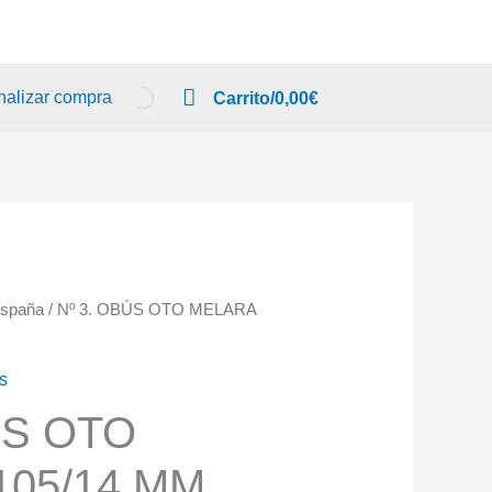
nalizar compra
Carrito/
0,00
€
 España
/ Nº 3. OBÚS OTO MELARA
os
ÚS OTO
105/14 MM