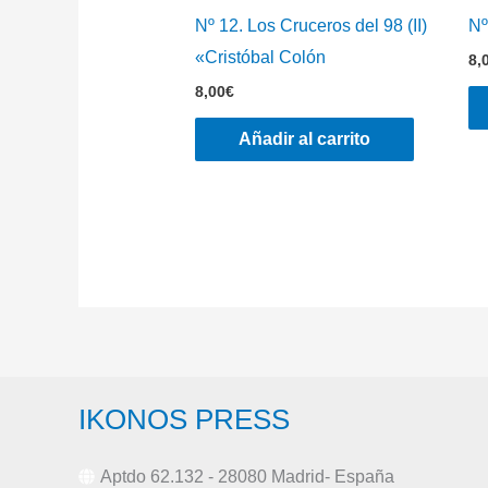
Nº 12. Los Cruceros del 98 (II)
Nº
«Cristóbal Colón
8,
8,00
€
Añadir al carrito
IKONOS PRESS
Aptdo 62.132 - 28080 Madrid- España