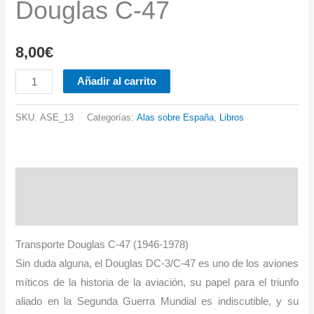
Douglas C-47
8,00
€
Nº
Añadir al carrito
13.
Transporte
SKU:
ASE_13
Categorías:
Alas sobre España
,
Libros
Douglas
C-
47
Descripción
cantidad
Información adicional
Transporte Douglas C-47 (1946-1978)
Sin duda alguna, el Douglas DC-3/C-47 es uno de los aviones
míticos de la historia de la aviación, su papel para el triunfo
aliado en la Segunda Guerra Mundial es indiscutible, y su