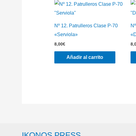
Nº 12. Patrulleros Clase P-70
Nº
«Serviola»
«D
8,00
€
8,
Añadir al carrito
IKONOS PRESS