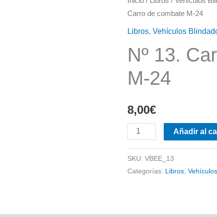
Inicio
/
Libros
/
Vehículos Bli
Carro de combate M-24
Libros
,
Vehículos Blindado
Nº 13. Ca
M-24
8,00
€
Nº
Añadir al ca
13.
Carro
SKU:
VBEE_13
Categorías:
Libros
,
Vehículos
de
combate
M-
24