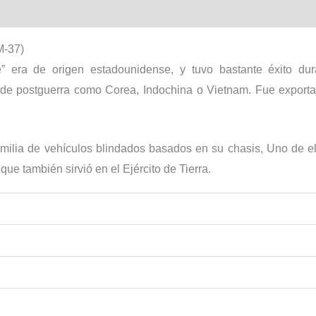
l
cantidad
M-37)
” era de origen estadounidense, y tuvo bastante éxito du
 de postguerra como Corea, Indochina o Vietnam. Fue exporta
amilia de vehículos blindados basados en su chasis, Uno de e
e también sirvió en el Ejército de Tierra.