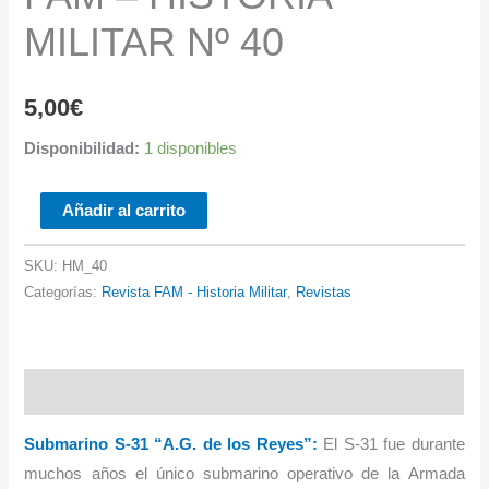
MILITAR Nº 40
5,00
€
Disponibilidad:
1 disponibles
FAM
Añadir al carrito
-
HISTORIA
SKU:
HM_40
Categorías:
Revista FAM - Historia Militar
,
Revistas
MILITAR
Nº
40
cantidad
Descripción
Submarino S-31 “A.G. de los Reyes”:
El S-31 fue durante
muchos años el único submarino operativo de la Armada