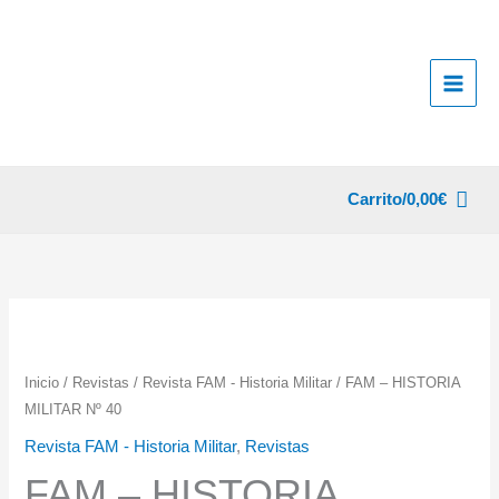
Ir
al
contenido
Carrito/
0,00
€
Inicio
/
Revistas
/
Revista FAM - Historia Militar
/ FAM – HISTORIA
MILITAR Nº 40
Revista FAM - Historia Militar
,
Revistas
FAM – HISTORIA