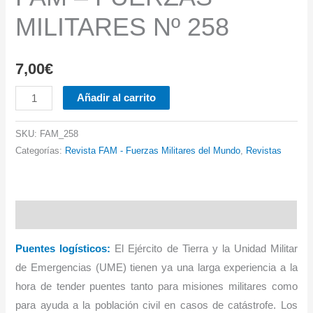
MILITARES Nº 258
7,00
€
FAM
Añadir al carrito
-
FUERZAS
SKU:
FAM_258
MILITARES
Categorías:
Revista FAM - Fuerzas Militares del Mundo
,
Revistas
Nº
258
cantidad
Descripción
Puentes logísticos
:
El Ejército de Tierra y la Unidad Militar
de Emergencias (UME) tienen ya una larga experiencia a la
hora de tender puentes tanto para misiones militares como
para ayuda a la población civil en casos de catástrofe. Los