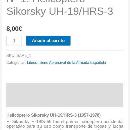
Sikorsky UH-19/HRS-3
8,00
€
Nº
Añadir al carrito
1.
Helicóptero
SKU:
SAAE_1
Sikorsky
Categorías:
Libros
,
Serie Aeronaval de la Armada Española
UH-
19/HRS-
3
Descripción
cantidad
Información adicional
Helicóptero Sikorsky UH-19/HRS-3 (1957-1978)
El Sikorsky H-19/S-55 fue el primer helicóptero occidental
operativo para su uso como transporte de tropas y lucha