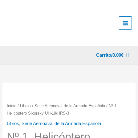
Ir
al
contenido
Carrito/
0,00
€
Inicio
/
Libros
/
Serie Aeronaval de la Armada Española
/ Nº 1.
Helicóptero Sikorsky UH-19/HRS-3
Libros
,
Serie Aeronaval de la Armada Española
Nº 1. Helicóptero